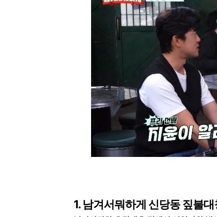
1. 남겨서뭐하게 신당동 짚불대