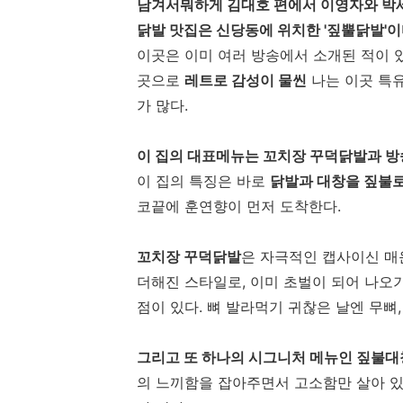
남겨서뭐하게 김대호 편에서 이영자와 박
닭발 맛집은 신당동에 위치한 '짚뿔닭발'이
이곳은 이미 여러 방송에서 소개된 적이 
곳으로
레트로 감성이 물씬
나는 이곳 특유
가 많다.
이 집의 대표메뉴는 꼬치장 꾸덕닭발과 
이 집의 특징은 바로
닭발과 대창을 짚불로
코끝에 훈연향이 먼저 도착한다.
꼬치장 꾸덕닭발
은 자극적인 캡사이신 매
더해진 스타일로, 이미 초벌이 되어 나오기
점이 있다. 뼈 발라먹기 귀찮은 날엔 무뼈
그리고 또 하나의 시그니처 메뉴인 짚불대
의 느끼함을 잡아주면서 고소함만 살아 있