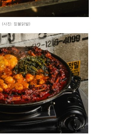
(사진: 짚불닭발)