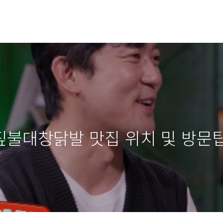
불대창닭발 맛집 위치 및 방문팁 f