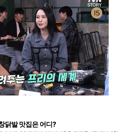
창닭발 맛집은 어디?