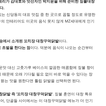
세리가 김대호와 맛선자인 박지윤을 위해 준비한 짚불대창
다.
있는 신당동의 대표 맛집 중 한 곳으로 꼽힐 정도로 유명한
의 인테리어도 이곳의 음식 못지 않게 MZ세대에게 인기
방송에서 소개된 꼬치장 대창꾸덕닭발
이다.
 초벌을 한다는 점
이다. 덕분에 음식이 나오는 순간부터
운맛 대신 고춧가루 베이스의 깔끔한 매콤함에 짚불 향이
 때문에 오래 기다릴 필요 없이 바로 먹을 수 있다는 장
, 뜯는 맛을 원한다면 튤립 닭발을 선택하면 된다.
창닭발 즉 '꼬치장 대창꾸덕닭발'
. 짚불 훈연이 대창 특유
어, 단골들 사이에서는 이 대창꾸덕닭발 메뉴가 더 인기