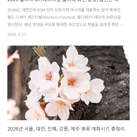
2026년, 대한민국 EDM 씬의 상징이자 아시아를 대표하는 음악 축제인
월드 디제이 페스티벌(World DJ Festival, 월디페)이 대망의 20주년을
맞이한다. 매년 역대급 규모와 화려한 라인업으로 팬들을 설레게 했던 월
드디제이페스티벌 월디페는 올해 그 어느 때보다 특별한 프로그램과 구
2026. 2. 17.
성으로 과천 서울랜드를 뜨겁게 달굴 예정이다. 다음은 2026 월드 디제
이 페스티벌 과천의 일정, 출연진, 프로그램에 대해 자세히 알아본다. 1.
2026 월드 디제이 페스티벌 월디페 개최 개요 "20주년의 전설"올해
2026 월드디제이페스티벌 월디페는 2007년 시작된 이래 20번째 생일을
맞는 기념비적인 행사이다. 대한민국 최초의 EDM 페스티벌이라는 자부
심을 담아, 단순한 공연을 넘어선 하나의 문화 창출을..
2026년 서울, 대전, 진해, 강릉, 제주 벚꽃 개화시기 총정리