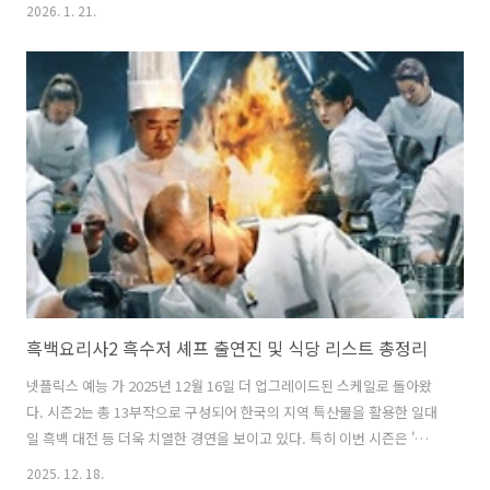
종도를 새로운 EDM 성지로 안착시켰다. 전통의 강자인 월드 DJ 페스티
2026. 1. 21.
벌 역시 약 10만 명의 관객을 기록하며 역대급 흥행을 거두었고, 단순 공
연을 넘어 디지털 아트와 결합한 예술적 몰입감을 선사했다는 평을 받았
다. 2025년 K-pop 스타들과 세계적 DJ들의 협업이 어느 때보다 활발했
으며, 전체 관객 중 외국인 비중이 약 15% 상승하는 등 한국 EDM의 글
로벌 확장성이 입증한 한 해였다. 2025년의 열기가 2026년까지 이어질
것으로 보이는데, 특히 20주년을 맞는 월드 DJ ..
흑백요리사2 흑수저 셰프 출연진 및 식당 리스트 총정리
넷플릭스 예능 가 2025년 12월 16일 더 업그레이드된 스케일로 돌아왔
다. 시즌2는 총 13부작으로 구성되어 한국의 지역 특산물을 활용한 일대
일 흑백 대전 등 더욱 치열한 경연을 보이고 있다. 특히 이번 시즌은 '히든
백수저' 제도가 도입되어 시즌1의 인기 출연자 최강록, 김도윤 셰프가 흑
2025. 12. 18.