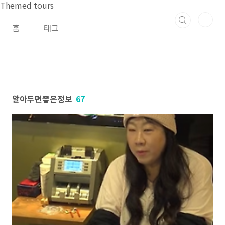
본문 바로가기
Themed tours
홈
태그
알아두면좋은정보
67