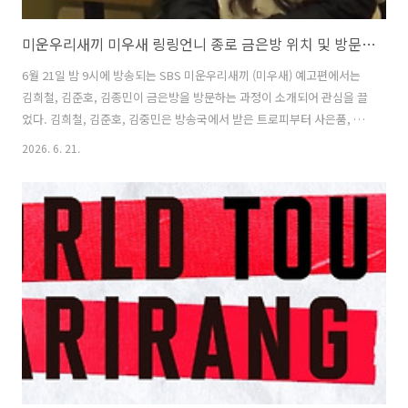
미운우리새끼 미우새 링링언니 종로 금은방 위치 및 방문팁 feat. 김희철 금목걸이
6월 21일 밤 9시에 방송되는 SBS 미운우리새끼 (미우새) 예고편에서는
김희철, 김준호, 김종민이 금은방을 방문하는 과정이 소개되어 관심을 끌
었다. 김희철, 김준호, 김중민은 방송국에서 받은 트로피부터 사은품, 그
리고 할아버지께서 주신 금목걸이에 대한 감정을 받으며 희비가 엇갈리
2026. 6. 21.
는 모습이 보였다. 특히 이날 김희철은 방송국에서 받은 사은품 술잔이
1500만원 상당 그리고 할아버지께서 주신 금목걸이가 상당한 금액이 나
오면서 김희철은 물로 미운우리새끼에 나온 패널들까지 깜짝 놀라게 하
며 궁금증을 자아냈다. 이번 글에서는 미운우리새끼에서 김희철, 김준
호, 김종민이 방문한 종로의 금은방이 어디이고, 이날 이들이 가져온 금
품을 감정한 감정사의 정체가 무엇인지 자세히 알아본다. 1. 미운우리새
끼 미우새..