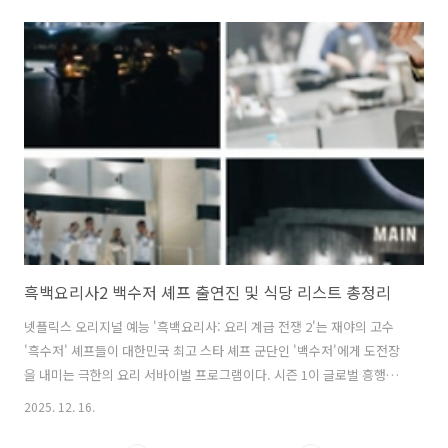
수저들과 함께 1라운드부터 정면 승부를 펼쳐 큰 화제를 모았다. 흑수저
진영에서는 아기 맹수, 중식 마녀, 프렌치 파파, 술 빚는 윤주모 등 독특
한 개성을 가진 고수들이 등장해 백수저 대가들과의 예측 불허한 대결을
이어가면 큰 관심을 끌고 있다. 이번 글에서는 흑백요리사2에서 1라운드
를 통과한 흑수저 셰프 출연진들과 그들이 운영하고 있는 식당에 대해 알
아본다. 흑수저 셰프들의 식당에서 직접 만든 음식을 즐기고 싶..
흑백요리사2 백수저 셰프 출연진 및 식당 리스트 총정리
넷플릭스 오리지널 예능 '흑백요리사: 요리 계급 전쟁 2'는 재야의 고수
'흑수저' 셰프들이 대한민국 최고 스타 셰프 군단인 '백수저'에게 도전장
을 내미는 극한의 요리 서바이벌 프로그램이다. 시즌 1이 글로벌 흥행을
기록한 데 힘입어, 시즌2는 미쉐린(미슐랭) 스타 셰프와 명장까지 포함된
2025. 12. 16.
더욱 강력해진 18인의 백수저 라인업으로 돌아왔다. 추가로 2명의 숨은
백수저 셰프도 참가한다. 오직 '맛' 하나로 계급을 뒤집으려는 흑수저와