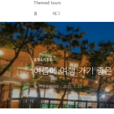
본문 바로가기
Themed tours
홈
태그
호텔&리조트
여름에 여행 가기 좋은 
by 여행큐레이터
2025. 7. 10.