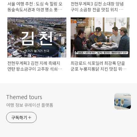
서울 여행 추천 : 도심 속 힐링 오
전현무계획3 김천 소대창 양념
동숲속도서관과 야경 명소 롯데
구이 소곱창 전골 맛집 위치 및
타워 전망대
여행팁
전현무계획3 김천 지례 흑돼지
최강로드 식포일러 최강록 단골
연탄 왕소금구이 고추장 석쇠불
군포 누룽지통닭 치킨 맛집 위치
고기 맛집 위치 및 여행팁
및 방문팁
Themed tours
여행 정보 큐레이션 플랫폼
구독하기