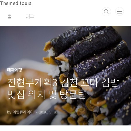
본문 바로가기
Themed tours
홈
태그
테마여행
전현무계획3 김천 꼬마 김밥
맛집 위치 및 방문팁
by 여행큐레이터
2026. 5. 8.