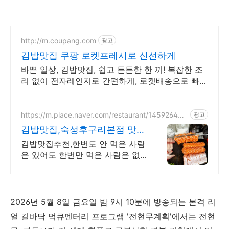
http://m.coupang.com
광고
김밥맛집 쿠팡 로켓프레시로 신선하게
바쁜 일상, 김밥맛집, 쉽고 든든한 한 끼! 복잡한 조
리 없이 전자레인지로 간편하게, 로켓배송으로 빠르
게 받아보세요.
https://m.place.naver.com/restaurant/145926443
광고
9
김밥맛집,숙성후구리본점 맛보
면 중독되는 숙성회 맛집
김밥맛집추천,한번도 안 먹은 사람
은 있어도 한번만 먹은 사람은 없
다는 숙성회 맛집 구리역맛집추천,
다년간의 노하우로 만든 진짜 숙성
회, 숙성후 구리본점으로 오세요
2026년 5월 8일 금요일 밤 9시 10분에 방송되는 본격 리
얼 길바닥 먹큐멘터리 프로그램 '전현무계획'에서는 전현