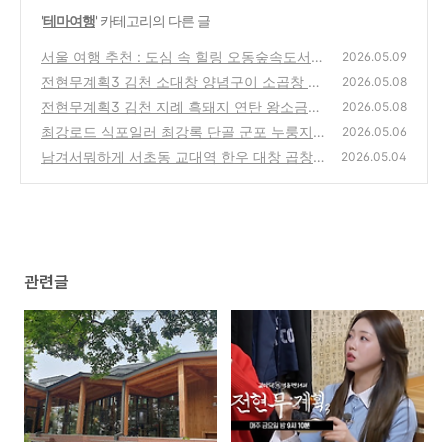
'
테마여행
' 카테고리의 다른 글
서울 여행 추천 : 도심 속 힐링 오동숲속도서관
2026.05.09
과 야경 명소 롯데타워 전망대
전현무계획3 김천 소대창 양념구이 소곱창 전
(0)
2026.05.08
골 맛집 위치 및 여행팁
전현무계획3 김천 지례 흑돼지 연탄 왕소금구
(0)
2026.05.08
이 고추장 석쇠불고기 맛집 위치 및 여행팁
최강로드 식포일러 최강록 단골 군포 누룽지통
(0)
2026.05.06
닭 치킨 맛집 위치 및 방문팁
남겨서뭐하게 서초동 교대역 한우 대창 곱창
(0)
2026.05.04
특양 모둠구이 맛집 위치 및 방문팁 feat. 현주
엽, 우지원
(0)
관련글