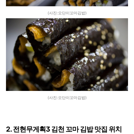
(사진:오단이꼬마김밥)
(사진:오단이꼬마김밥)
2. 전현무게획3 김천 꼬마 김밥 맛집 위치