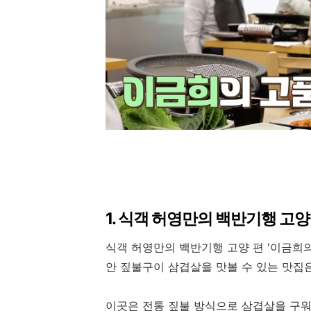
1. 식객 허영만의 백반기행 고
식객 허영만의 백반기행 고양 편 '이금희
안 짚불구이 삼겹살을 맛볼 수 있는 맛집은
이곳은 전통 짚불 방식으로 삼겹살을 구워