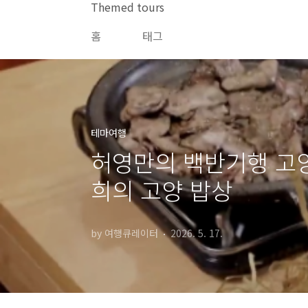
본문 바로가기
Themed tours
홈
태그
테마여행
허영만의 백반기행 고양 
희의 고양 밥상
by 여행큐레이터
2026. 5. 17.