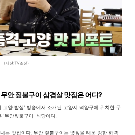
(사진:TV조선)
양 무안 짚불구이 삼겹살 맛집은 어디?
의 고양 밥상' 방송에서 소개된 고양시 덕양구에 위치한 무
 '무안짚불구이' 식당이다.
내는 맛집이다. 무안 짚불구이는 볏짚을 태운 강한 화력