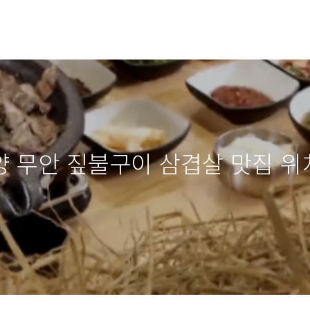
무안 짚불구이 삼겹살 맛집 위치 