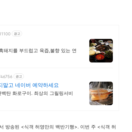
911100
광고
돼지를 부드럽고 육즙,불향 있는 연
746756
광고
지말고 네이버 예약하세요
산백탄 화로구이. 최상의 그릴링서비
조선에서 방송된 <식객 허영만의 백반기행>. 이번 주 <식객 허