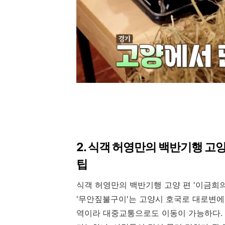
2. 식객 허영만의 백반기행 고
팁
식객 허영만의 백반기행 고양 편 '이금희
'무안짚불구이'는 고양시 호국로 대로변에
역이라 대중교통으로도 이동이 가능하다.