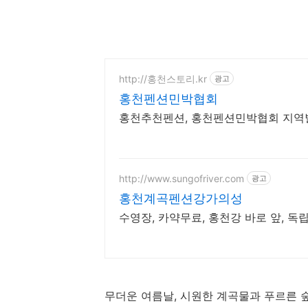
http://홍천스토리.kr
광고
홍천펜션민박협회
홍천추천펜션, 홍천펜션민박협회 지역
http://www.sungofriver.com
광고
홍천계곡펜션강가의성
수영장, 카약무료, 홍천강 바로 앞, 독
무더운 여름날, 시원한 계곡물과 푸르른 