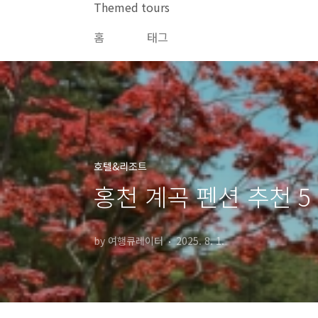
본문 바로가기
Themed tours
홈
태그
호텔&리조트
홍천 계곡 펜션 추천 5
by 여행큐레이터
2025. 8. 1.