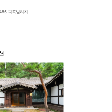
485 피콕빌리지
펜션