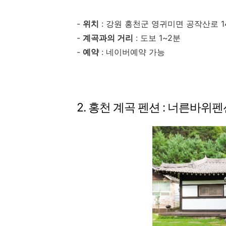
-
위치
: 강원 홍천군 영귀미면 공작산로 1
-
계곡과의 거리
: 도보 1~2분
-
예약
: 네이버예약 가능
2. 홍천 계곡 펜션 : 너른바위