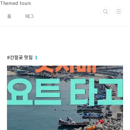
본문 바로가기
Themed tours
홈
태그
간절곶 맛집
1