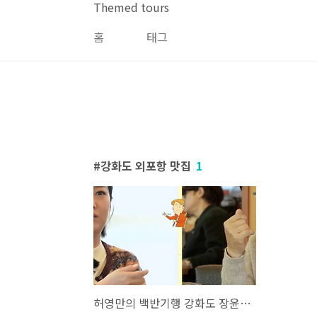
본문 바로가기
Themed tours
홈
태그
강화도 외포항 맛집
1
허영만의 백반기행 강화도 장윤정 강화 밥상 꽃게탕 간장게장 양념게장 맛집 위치 및 여행팁