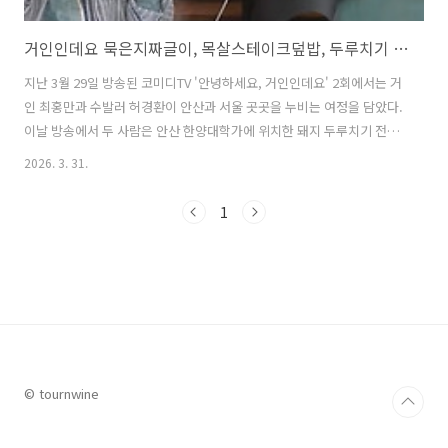
거인인데요 묵은지짜글이, 목살스테이크덮밥, 두루치기 맛집 총정리
지난 3월 29일 방송된 코미디TV '안녕하세요, 거인인데요' 2회에서는 거
인 최홍만과 수발러 허경환이 안산과 서울 곳곳을 누비는 여정을 담았다.
이날 방송에서 두 사람은 안산 한양대학가에 위치한 돼지 두루치기 전문
점을 첫번째로 방문했다. 허경환은 학창 시절 추억의 메뉴라며 기대감을
2026. 3. 31.
드러냈고, 최홍만은 압도적인 크기의 쌈을 선보이는 등 거인급 먹방으로
시청자들의 시선을 사로잡았다. 이어 용리단길과 역삼동으로 자리를 옮
1
기며 다양한 맛집을 탐방했다. 특히 최홍만은 강한 불맛의 요리에 연신
감탄하며 유쾌한 반응을 보였고, 두 사람의 재치 있는 티키타카가 재미를
더했다. 이번 글에서는 안녕하세요 거인인데요에서 소개된 가마솥묵은
지짜글이, 목살스테이크덮밥, 파제육두루치기 맛집에 대해 자세히 알아
본다. 1. ..
© tournwine