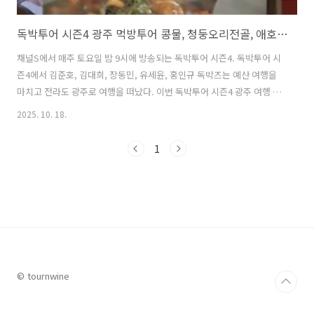
독박투어 시즌4 광주 먹방투어 콩물, 청둥오리전골, 애호박찌개, 떡갈비 맛집 총정리
채널S에서 매주 토요일 밤 9시에 방송되는 독박투어 시즌4. 독박투어 시
즌4에서 김준호, 김대희, 장동민, 유세윤, 홍인규 독박즈는 예산 여행을
마치고 전라도 광주로 여행을 떠났다. 이번 독박투어 시즌4 광주 여행 테
마는 바로 '광주 먹방 투어'. 개그맨 이상준의 추천으로 이상준의 단골 맛
2025. 10. 18.
집부터 광주의 유명한 맛집들 투어를 나섰다. 독박즈들은 광주의 대표적
인 향토음식 떡갈비부터 콩물, 청둥오리전골, 애호박찌개, 홍어까지 다
1
양한 맛집에서 먹방을 보여주면서 시청자들의 눈길을 끌었다. 이번 글에
서는 독박투어 시즌4 광주 먹방투어에서 소개된 청둥오리전골, 애호박찌
개, 콩물, 떡갈비 맛집이 어디이고, 특징은 무엇인지 자세히 알아본다. 1.
독박투어 시즌4 광주 먹투어 청둥오리전골 맛집독박투어 시즌4 먹투어..
© tournwine