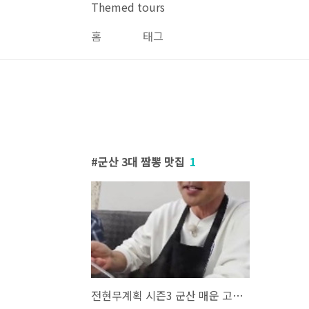
본문 바로가기
Themed tours
홈
태그
군산 3대 짬뽕 맛집
1
전현무계획 시즌3 군산 매운 고추 짬뽕 맛집 위치 및 방문팁 총정리