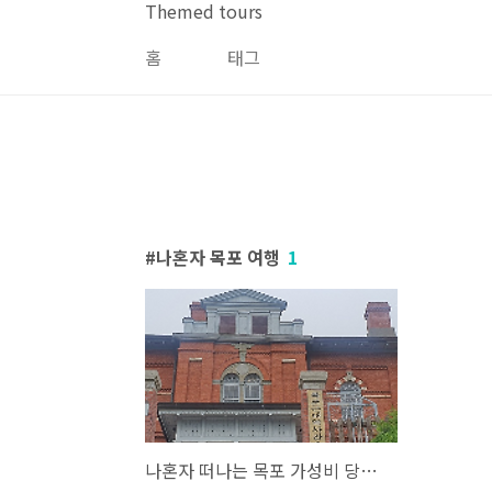
본문 바로가기
Themed tours
홈
태그
나혼자 목포 여행
1
나혼자 떠나는 목포 가성비 당일치기 여행코스 (feat. 박나래 맛집 투어)