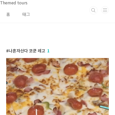
본문 바로가기
Themed tours
홈
태그
나혼자산다 코쿤 레고
1