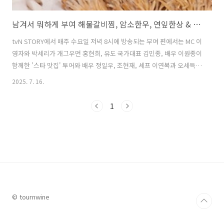
남겨서 뭐하게 부여 해물갈비찜, 암소한우, 연잎한상 & 버섯전골, 닭백숙, 카페 맛집 식당 총정리
tvN STORY에서 매주 수요일 저녁 8시에 방송되는 부여 편에서는 MC 이
영자와 박세리가 개그우먼 홍현희, 유도 국가대표 김민종, 배우 이원종이
함께한 '스타 맛집' 투어와 배우 정일우, 조현재, 셰프 이연복과 오세득이
'왕들의 밥상'이라는 테마로 부여의 대표 맛집들을 방문하여 다양한 음식
2025. 7. 16.
을 맛보는 과정이 방송되면서 많은 관심이 모였다. 이번 글에서는 남겨서
뭐하게 부여 편 방송에 나온 부여의 해물갈비찜과 갈비곰탕, 암소한우 모
1
둠구이, 연잎한상 & 버섯전골, 닭백숙 주는 민박집 등의 맛집의 식당 이
름과 위치, 대표메뉴, 특징 등을 자세히 알아본다. 1. 남겨서 뭐하게 부여
박찬호 해물갈비찜 & 갈비곰탕 남겨서 뭐하게 부여 편에서 박찬호 맛집
으로 소개된 해물갈비찜과 갈비곰탕 맛집은 '엄가네곰탕'..
© tournwine