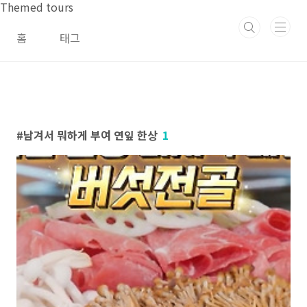
본문 바로가기
Themed tours
홈
태그
남겨서 뭐하게 부여 연잎 한상
1