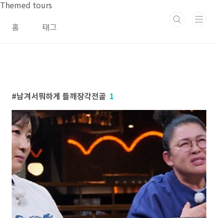
본문 바로가기
Themed tours
홈
태그
남겨서뭐하게 들깨장각전골
1