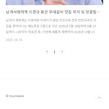
남겨서뭐하게 이경규 용산 우대갈비 맛집 위치 및 방문팁 총정리
남겨서 뭐하게는 이영자와 박세리가 랜덤 맛친구와 전국 방방곡곡의 맛
집을 찾아다니는 예능프로그램으로 지난 2025년 5월 28일부터 8월 13
일까지 12부작이 방송된 후, 이번에 새롭게 개편하여 2025년 10월 15일
부터 다시 방송을 시작한다. 새롭게 시작되는 남겨서 뭐하게 방송은 '맛
2025. 10. 15.
선 프로젝트'를 콘셉트로 맛신저 이영자와 박세리가 '맞선' 상대인 초대
손님에게 특별한 음식을 대접하며 새로운 이야기와 음식을 소개하게 된
1
다. 남겨서 뭐하게 매주 수요일 오후 8시 tvN STORY에서 방송된다. 이
번 글에서는 2025년 10월 15일에 방송된 남겨서 뭐하게 13회에 초대된
이경규 그리고 김숙과 함께 방문한 서울 용산 삼각지의 우대갈비 맛집에
대하 자세히 알아본다. 1. 남겨서 뭐하게 이경규 용산 삼..
© tournwine