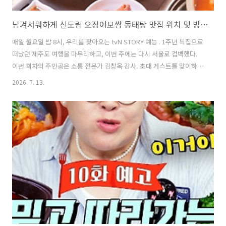
남겨서뭐하게 신도림 오징어보쌈 동태탕 맛집 위치 및 방문팁 feat. 김창옥
매일 월요일 밤 8시, 우리를 찾아오는 tvN STORY 예능 . 1주년 특집으로
떠났던 제주도 여행을 마무리하고, 이번 주에는 다시 서울로 컴백했다.
이번 회차의 주인공은 소통 전문가 김창옥 강사. 초대 게스트를 맞이하기
위해 이영자와 박세리가 팔을 걷어붙였다. 콘셉트는 바로 '강연 한 상'.
2026. 7. 13.
게스트로 위한 근사한 한 상차림과 함께 김치 명인이 만든 음식을 맛볼
수 있는 맛집을 소개하였다. 이번 글에서는 남겨서뭐하게에서 이영자 박
세리가 김창옥 강사를 위해 준비한 김치명인의 오징어보쌈과 동태탕 맛
집에 대해 자세히 알아본다. 1. 남겨서뭐하게 신도림 오징어보쌈 동태탕
맛집은 어디?남겨서뭐하게 방송에서 이영자와 박세리가 초대 게스트인
김창옥을 위해 준비한 오징어보쌈 동태탕 맛집은 신도림에서 유명한 맛..