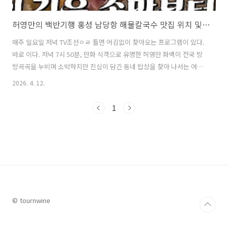
허영만의 백반기행 홍성 남당항 해물칼국수 맛집 위치 및 여행팁 (이태란의 홍성 밥상)
매주 일요일 저녁 TV조선ㅇㄹ 틀면 어김없이 찾아오는 프로그램이 있다.
바로 이다. 저녁 7시 50분, 만화 식객으로 유명한 허영만 화백이 전국 방
방곡곡을 누비며 소박하지만 진심이 담긴 동네 밥상을 찾아 나서는 여정
이 시작된다. 이번 주 그 발걸음이 향한 곳은 충남 홍성이었다. 특히 이번
2026. 4. 12.
편에서는 배우 이태란이 게스트로 함께해 '이태란의 홍성 밥상'이라는 테
마 하래 홍성 곳곳의 맛집을 함께 돌아보는 훈훈한 장면들이 펼쳐졌다.
1
그 중에서 홍성의 바다가 펼쳐지는 남당항에서 직접 잡은 조개로 해물칼
국수를 제공하는 맛집이 소개되어 눈길을 끌었다. 이태란에게도 뷰 맛집
으로 인정 받은 홍성 남당항의 해물칼국수 맛집. 이번 글에서는 식객 허
영만의 백반기행 홍성 '이태란의 홍성 밥상' 편에서 소개된 홍성 남당항
의 ..
© tournwine