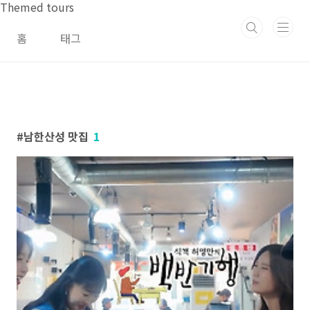
본문 바로가기
Themed tours
홈
태그
남한산성 맛집
1