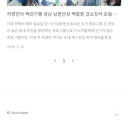
허영만의 백반기행 성남 남한산성 백합찜 갑오징어 모듬조개소고기 샤브 해산물 맛집 위치 및 방문팁 feat. 씨야
TV조선에서 매주 일요일 밤 7시 50분에 방송되는 인기 프로그램 은 전국
의 숨은 동네 맛집을 탐방하는 프로그램으로 미식가들에게 인기가 많은
프로그램이다. 이번 주 허영만 작가는 초대 게스트인 씨야 멤버들과 함께
경기도 성남시의 맛집을 탐방한다. 여러 맛집을 방문하는 가운데 특히 가
2026. 5. 31.
성비 좋은 가격에 신선한 해산물을 즐길 수 있는 성남 남한산성 근처의
백합찜, 갑오징어 샤브샤브, 모듬조개소고기샤브 맛집이 눈 길을 끌었
1
다. 이번 글에서는 허영만의 백반기행 성남 편에서 허영만 작가와 씨야
멤버들이 함께 방문한 남한산성 인근의 백합찜, 갑오징어 샤브샤브, 모듬
조개소고기샤브 맛집에 대해 자세히 알아본다. 1. 허영만의 백반기행 성
남 남한산성 백합찜 갑오징어 모듬조개소고기 샤브 맛집은 어디?허영만
의 백반기행..
© tournwine