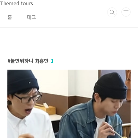
본문 바로가기
Themed tours
홈
태그
놀면뭐하니 최홍만
1