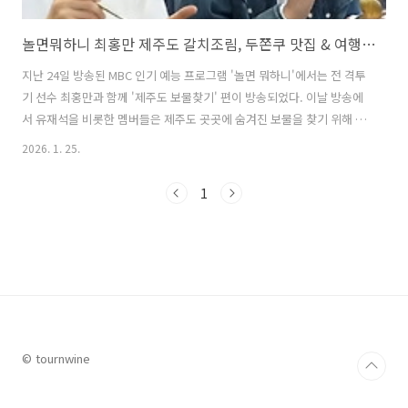
놀면뭐하니 최홍만 제주도 갈치조림, 두쫀쿠 맛집 & 여행코스 총정리
지난 24일 방송된 MBC 인기 예능 프로그램 '놀면 뭐하니'에서는 전 격투
기 선수 최홍만과 함께 '제주도 보물찾기' 편이 방송되었다. 이날 방송에
서 유재석을 비롯한 멤버들은 제주도 곳곳에 숨겨진 보물을 찾기 위해 고
군분투하던 중, 제주도 은둔 고수로 소개된 최홍만과 깜짝 만남을 가졌
2026. 1. 25.
다. 최홍만은 멤버들과 함께 제주도의 숨은 명소를 돌며 미션을 수행했으
며, 특히 압도적인 체구로 제주도의 좁은 골목이나 카페 의자 등에 적응
1
하며 발생하는 유쾌한 상황들이 큰 웃을 자아냈다. 이번 글에서는 이번
놀면뭐하니 '제주도 보물찾기' 편에서 최홍만이 방문하여 화제가 된 제주
도의 알파카 목장, 최홍만의 단골 오름, 제주도 두쫀쿠 맛집, 그리고 최홍
만의 단골 맛집인 갈치조림 맛집에 대해 자세히 알아본다. 1. 놀면뭐..
© tournwine