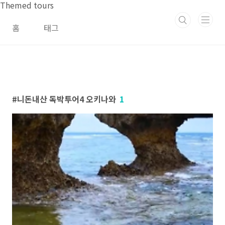
본문 바로가기
Themed tours
홈
태그
니돈내산 독박투어4 오키나와
1