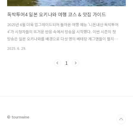
독박투어4 일본 오키나와 여행 코스 & 맛집 가이드
2025년 6월 더욱 업그레이드되어 돌아온 여행 예능 '니돈내산 독박투어
4'가 시청자들의 뜨거운 반응 속에서 방송을 시작했다. 이번 시즌의 첫
방송은 일본 오키나와를 배경으로 다섯 명의 베테랑 개그맨들이 펼치는
리얼 '개그 투어'로 눈길을 끌고 있다. 새로 시작된 니돈내산 독박투어는
2025. 6. 29.
채널S에서 매주 토요일 오후 9시에 방송된다. 출연진은 시즌1부터 함께
한 김대희, 김준호, 장동민을 중심으로, 시즌3에서 큰 웃음을 준 유세윤
1
과 홍인규가 다시 합류하며 더욱 강력한 조합을 완성했다. 이들은 직접
비행기표와 숙소를 예약하고, 맛집을 찾아 헤매며, 여행 코스를 짜는 등
"모든 걸 직접 하고, 모든 돈은 자비로 부담하는" 이른바 '독박여행'을 선
보인다. 이번 독박투어4의 첫 여행지는 바로 '아시아의 하와이'라는..
© tournwine