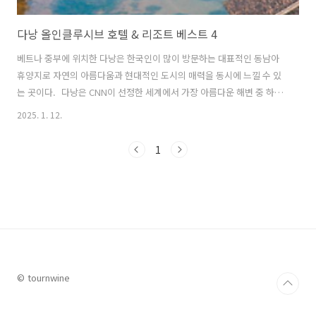
다낭 올인클루시브 호텔 & 리조트 베스트 4
베트나 중부에 위치한 다낭은 한국인이 많이 방문하는 대표적인 동남아
휴양지로 자연의 아름다움과 현대적인 도시의 매력을 동시에 느낄 수 있
는 곳이다. 다낭은 CNN이 선정한 세계에서 가장 아름다운 해변 중 하나
인 에메랄드빛 바다 미케 비치, 1487m의 높은 곳에 위치한 독특한 디자
2025. 1. 12.
인의 다리 골든 브릿지가 있는 바나 힐스, 그리고 트랙킹을 좋아하는 여
행객이 방문하기 좋은 선짜 산, 그리고 다낭의 밤문화를 체험할 수 있는
1
다낭의 야시 등의 관광명소를 가지고 있다. 다낭 여행에서 음식도 빼놓을
수 없는 즐거움인데, 쫄깃한 쌀국수와 신선한 허브, 고기, 새우로 만든 지
역 특산 요리인 미꽝, 베트남식 바삭한 전으로 고기와 채소를 얇은 반죽
에 싸먹는 우리나라에서도 맛볼 수 있는 반쎄오, 베트남을 대표하는 코코
넛 ..
© tournwine