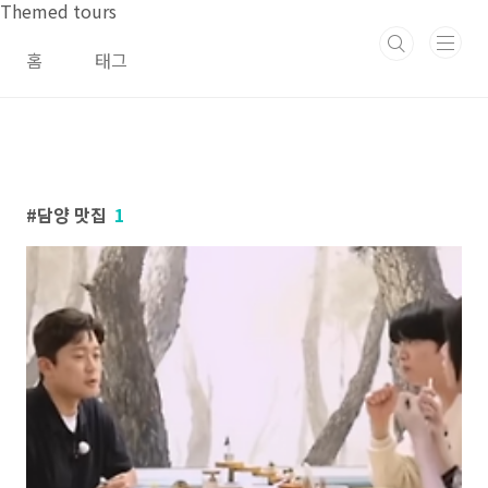
본문 바로가기
Themed tours
홈
태그
담양 맛집
1