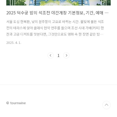
2025 덕수궁 밤의 석조전 야간개장 기본정보, 기간, 예매 방법 완벽정리
서울 도심 한복판, 낮의 분주함이 고요로 바뀌는 시간. 불빛에 물든 석조
전의 테라스에 앉아 클래식 현악 연주를 들으며 조선 시대 가배(커피) 한
잔과 고급 디저트를 맛본다면, 그것만으로도 영화 속 한 장면 같은 밤이
펼쳐진다. 바로, 매년 매진을 기록하는 인기 프로그램인 덕수궁 야간개장
2025. 4. 1.
프로그램 '덕수궁 밤의 석조전'의 이야기이다. 2025년 상반기에도 이
특별한 프로그램이 돌아왔다. 고궁의 역사, 황실의 향기, 그리고 현대적
1
인 감각이 어우러진 석조전의 밤, 이번 글에서는 그 상세한 일정과 예약
방법, 관람 팁에 대해 알아본다. 1. 덕수궁의 석조전은?덕수긍은 조선
왕조의 마지막 시가와 대한제국 시대를 품고 있는 고궁이다. 본래 성종의
형 월산대군의 저택이었지만 임진왜란 이후 선조가 머물면서 임시 ..
© tournwine