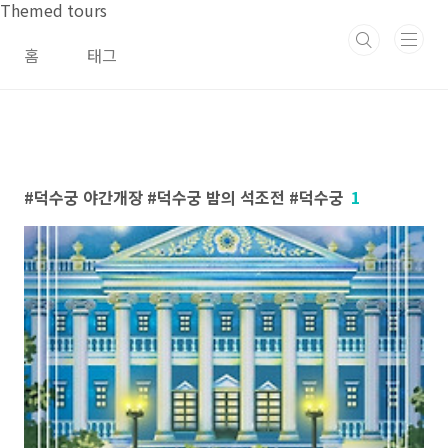
본문 바로가기
Themed tours
홈
태그
덕수궁 야간개장 #덕수궁 밤의 석조전 #덕수궁
1