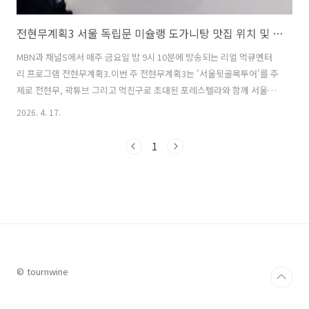
전현무계획3 서울 독립문 미슐랭 도가니탕 맛집 위치 및 방문팁
MBN과 채널S에서 매주 금요일 밤 9시 10분에 방송되는 리얼 먹큐멘터
리 프로그램 전현무계획3.이번 주 전현무계획3는 '서울뒷골목투어'를 주
제로 전현무, 곽튜브 그리고 먹친구로 초대된 포레스텔라와 함께 서울의
골목 맛집을 찾아 나서는 과정이 그려졌다. 이번 방송에서 전현무와 곽튜
2026. 4. 17.
브가 '서울뒷골목투어'의 첫 집으로 방문한 독립문 미슐랭 도가니탕 맛집
은 이전 전현무계획 방송에서 방문하려다가 실패한 곳이어서 시청자들
1
의 관심을 끌었다. 이번 전현무계획3 '서울뒷골목투어'에서 소개된 서울
독립문 미슐랭 도가니탕 맛집에 대해 자세히 알아본다. 1. 전현무계획3
서울 독립문 미슐랭 도가니탕 맛집은 어디?전현무계획3 '서울뒷골목투
어' 편에서 소개된 서울 독립문 미슐랭 도가니탕 맛집으로 소개된 곳은
'대성집'이다..
© tournwine