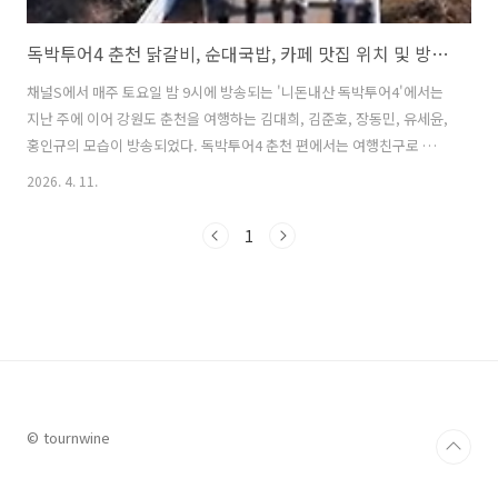
독박투어4 춘천 닭갈비, 순대국밥, 카페 맛집 위치 및 방문팁 feat. 강재준
채널S에서 매주 토요일 밤 9시에 방송되는 '니돈내산 독박투어4'에서는
지난 주에 이어 강원도 춘천을 여행하는 김대희, 김준호, 장동민, 유세윤,
홍인규의 모습이 방송되었다. 독박투어4 춘천 편에서는 여행친구로 강재
준이 합류하면서 강재준이 추천하는 줄서는 춘천의 순대국밥 맛집 그리
2026. 4. 11.
고 춘천을 대표하는 닭갈비 맛집을 방문하여 닭갈비에 닭내장과 우동 사
리를 함께 즐기는 모습이 소개되며 시청자들의 관심을 끌었다. 이번 글에
1
서는 독박투어4 춘천 편에서 독박즈 출연진들이 함께 방문한 춘천의 닭
갈비, 순대국밥, 카페 맛집에 대해 자세히 알아본다. 1. 니돈내산 독박투
어4 춘천 순대국밥 맛집은 어디?독박투어4 춘천 편에서 강재준이 추천하
여 방문한 춘천의 유명한 순대국밥 맛집은 '가보자순대국'이다. 이곳은
춘천에..
© tournwine