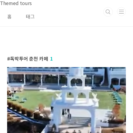
본문 바로가기
Themed tours
홈
태그
독박투어 춘천 카페
1