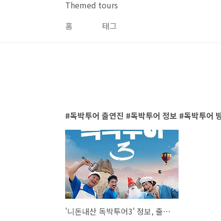
본문 바로가기
Themed tours
홈
태그
독박투어 출연진 #독박투어 정보 #독박투어 
'니돈내산 독박투어3' 정보, 출연진, 방송시간, 채널, 에피소드 총정리