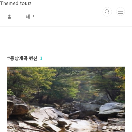
본문 바로가기
Themed tours
홈
태그
동상계곡 펜션
1