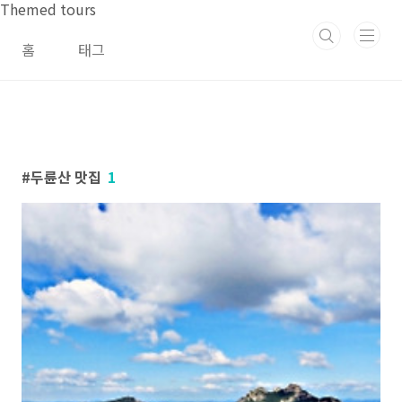
본문 바로가기
Themed tours
홈
태그
두륜산 맛집
1