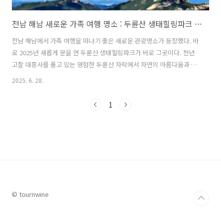
전남 해남 새로운 가족 여행 명소 : 두륜산 생태힐링파크 및 주변 맛집
전남 해남에서 가족 여행을 떠나기 좋은 새로운 관광명소가 등장했다. 바
로 2025년 새롭게 문을 연 두륜산 생태힐링파크가 바로 그곳이다. 천년
고찰 대흥사를 품고 있는 영험한 두륜산 자락에서 자연의 아름다움과 아
이들에게는 짜릿한 모험과 신나는 체험을 어른들에게는 자연 속에서 힐
2025. 6. 28.
링과 휴식을 취할 수 있는 새로운 가족 여행지가 등장한 것이다. 이번 글
에서는 2025년 7월 1일에 오픈하여 전남 해남의 새로운 가족 여행 명소
1
로 떠오른 두륜산 생태힐링파크와 그 주변에 함께 가볼 만한 관광명소와
주변 맛집에 대해 자세히 알아본다. 1. 전남 해남 두륜산은? 전남 해남군
에 위치한 두륜산은 높이 703m의 산으로 한반도 최남단에서 천혜의 자
연 경관을 자랑하는 명산이다. 주봉인 가련봉을 비롯해 두륜봉, 고계봉,
노승봉..
© tournwine