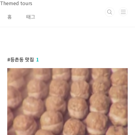
본문 바로가기
Themed tours
홈
태그
등촌동 맛집
1