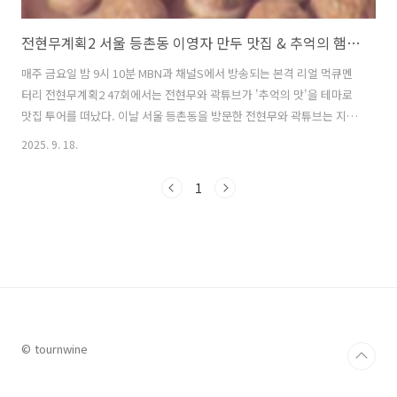
전현무계획2 서울 등촌동 이영자 만두 맛집 & 추억의 햄버거 맛집 총정리
매주 금요일 밤 9시 10분 MBN과 채널S에서 방송되는 본격 리얼 먹큐멘
터리 전현무계획2 47회에서는 전현무와 곽튜브가 '추억의 맛'을 테마로
맛집 투어를 떠났다. 이날 서울 등촌동을 방문한 전현무와 곽튜브는 지난
번에 등촌동 편에서 찾아갔으나 품절로 인해 맛보지 못했던 이영자의 최
2025. 9. 18.
애 만두집과 35년 전통의 동네 추억의 햄버거 맛집을 방문하는 과정이 그
려지며 시청자들의 관심을 끌었다. 이번 글에서는 전현무계획2에서 추억
1
의 맛을 찾아 방문한 서울 등촌동의 이영자 단골 만두 맛집과 같은 동네
의 오랜 햄버거 맛집에 대해 자세히 알아본다. 1. 전현무계획2 서울 등촌
동 이영자 만두 맛집은? 1) 전현무계획2 서울 등촌동 이영자 만두 맛집
이름 및 메뉴전현무계획2 47회 '추억의 맛' 편에서 전현무와 곽튜브..
© tournwine