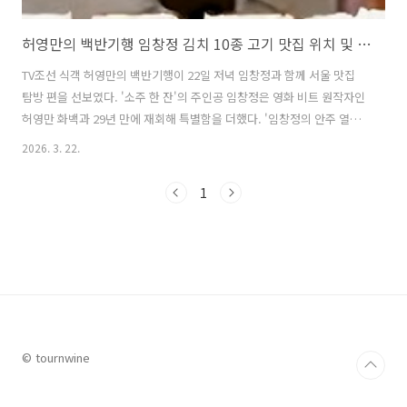
허영만의 백반기행 임창정 김치 10종 고기 맛집 위치 및 방문팁
TV조선 식객 허영만의 백반기행이 22일 저녁 임창정과 함께 서울 맛집
탐방 편을 선보였다. '소주 한 잔'의 주인공 임창정은 영화 비트 원작자인
허영만 화백과 29년 만에 재회해 특별함을 더했다. '임창정의 안주 열
전'을 테마로 진행된 이날 방송에서는 닭곰탕 노포, 김치 10종 고깃집, 복
2026. 3. 22.
어 요리 전문점 등 다양한 안주 맛집이 소개되어 시청자들의 관심을 끌었
다. 이번 글에서는 이날 허영만의 백반기행 '임창정의 안주 열전' 편에서
1
소개된 맛집 중 도끼삼겹살을 포함한 프리미엄 고기와 무려 10종의 김치
를 함께 즐길 수 있는 고기 맛집에 대해 자세히 알아본다. 1. 허영만의 백
반기행 임창정 김치 10종 고기집 도끼삼겹 고기 맛집은 어디?허영만의
백반기행 '임창정의 안주 열전' 편에서 김치 10종 고깃집..
© tournwine