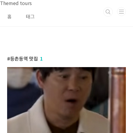
본문 바로가기
Themed tours
홈
태그
등촌동역 맛집
1