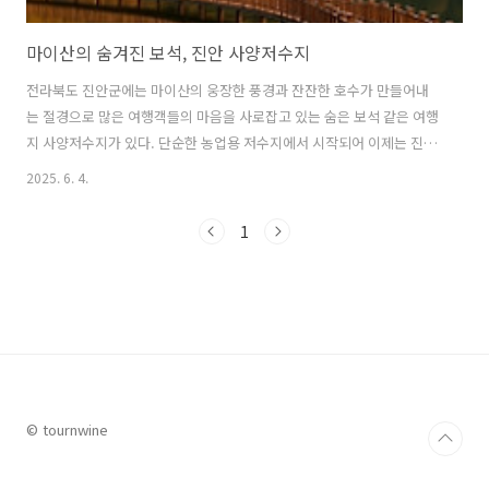
마이산의 숨겨진 보석, 진안 사양저수지
전라북도 진안군에는 마이산의 웅장한 풍경과 잔잔한 호수가 만들어내
는 절경으로 많은 여행객들의 마음을 사로잡고 있는 숨은 보석 같은 여행
지 사양저수지가 있다. 단순한 농업용 저수지에서 시작되어 이제는 진안
을 대표하는 관광명소로 자리 잡은 사양저수지로 떠나는 여행 정보에 대
2025. 6. 4.
해 자세히 알아본다. 1. 진안 사양저수지진안 사양저수지는 전라북도 진
안군 진안읍 단양리에 위치한 농업용 저수지로 마이산 북부 자락에 자리
1
잡고 있다. 1957년에 착공하여 1962년 10월 31일에 준공된 이 저수지는
'사양제, '단양제', '사양동 방죽' 등 다양한 이름으로 불렸다. '사양'이라
는 특별한 이름은 마을로 햇볕이 비껴간다는 의미에서 유래되었다고 한
다. 이런 단순한 농업용 저수지였던 사양저수지는 지금은 아름답게 조성
된 생..
© tournwine