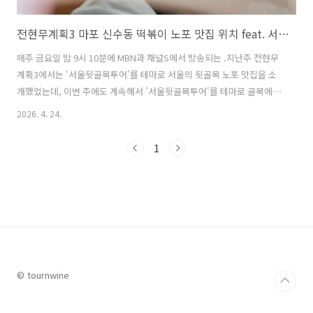
전현무계획3 마포 신수동 떡볶이 노포 맛집 위치 feat. 서울뒷골목투어
매주 금요일 밤 9시 10분에 MBN과 채널S에서 방송되는 .지난주 전현무
계획3에서는 '서울뒷골목투어'를 테마로 서울의 뒷골목 노포 맛집을 소
개했었는데, 이번 주에도 계속해서 '서울뒷골목투어'를 테마로 골목에
자리 잡은 오래된 노포 맛집을 소개하였다. '서울뒷골목투어'를 테마로
2026. 4. 24.
진행된 이번 주 방송에서는 전현무, 곽튜브가 함께 방문한 서울 마포 신
수동에 위치한 떡볶이 노포 맛집에서 전현무가 떡볶이를 맛보고 "아무
1
맛도 안 난다"라고 표현하여 시청자들의 궁금증을 자아낸 곳이 있었다.
이번 글에서는 서울뒷골목투어 편에서 서울 마포구 신수동에 위치한 떡
볶이 노포 맛집에 대해 자세히 알아본다. 1. 전현무계획3 서울 마포 신수
동 국물떡볶이 노포 맛집은 어디?전현무계획3 서울뒷골목투어 편에서
서울 마포구..
© tournwine