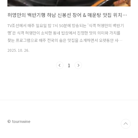
허영만의 백반기행 하남 신봉선 장어 & 매운탕 맛집 위치 및 주변 명소 정보
TV조선에서 매주 일요일 밤 7시 50분에 방송되는 '식객 허영만의 백반기
행'은 식객 허영만이 소박한 동네 밥상에서 진정한 맛의 의미와 가치를
찾는 프로그램으로 매주 전국의 숨은 맛집을 소개하면서 오랫동안 사랑
받고 있는 프로그램이다. 지난주 '솔비의 창녕 밥상'을 주제로 창녕의 숨
2025. 10. 26.
은 맛집을 탐방한데 이어 이번 주에는 경기도 하남을 찾았다. 이번 주 주
제는 인기 개그우먼 신봉선이 초대되어 '신봉선의 하남 근교 밥상'을 주
1
제로 진행되었다. 이번 글에서는 이번 허영만의 백반기행 신봉선의 하남
근교 밥상 편에서 소개된 장어와 매운탕 맛집과 그 주변 하남 북한강 팔
당대교 근처 관광명소까지 함께 알아본다. 1. 허영만의 백반기행 하남 북
한강 신봉선 장어 & 매운탕 맛집은 어디?허영만의 백반기행에서 허영만,
신봉..
© tournwine