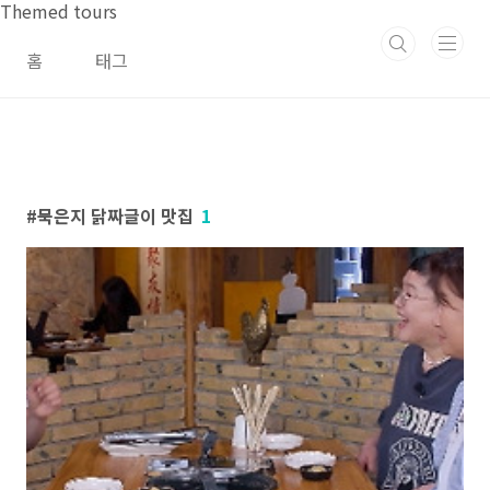
본문 바로가기
Themed tours
홈
태그
묵은지 닭짜글이 맛집
1