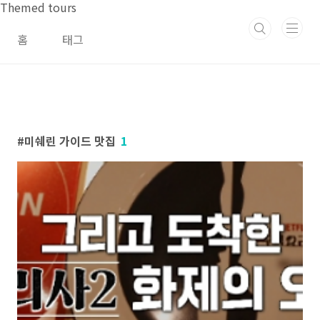
본문 바로가기
Themed tours
홈
태그
미쉐린 가이드 맛집
1