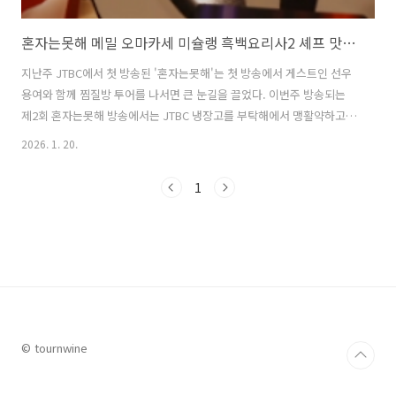
혼자는못해 메밀 오마카세 미슐랭 흑백요리사2 셰프 맛집 위치 및 방문팁
지난주 JTBC에서 첫 방송된 '혼자는못해'는 첫 방송에서 게스트인 선우
용여와 함께 찜질방 투어를 나서면 큰 눈길을 끌었다. 이번주 방송되는
제2회 혼자는못해 방송에서는 JTBC 냉장고를 부탁해에서 맹활약하고
있는 김풍 작가와 윤남노 셰프가 초청되어 진행자인 전현무, 추성훈, 이
2026. 1. 20.
수지, 이세희와 함께 오마카세 완전정복 미션을 수행하는 과정이 방송되
었다. 이번 혼자는못해 오마카세 투어의 하이라이트는 미슐랭 선정된 메
1
밀 오마카세 맛집이자, 넷플릭스 흑백요리사2에 출연한 셰프가 운영하는
맛집 방문이었다. 이번 글에서는 혼자는못해에서 전현무, 추성훈, 이수
지, 이세희 그리고 게스트 김풍, 윤남노가 방문한 미슐랭 맛집이자 흑백
요리사2에 출연했던 셰프가 운영하는 메밀 오마카세 맛집에 대해 자세히
알아본다. 1..
© tournwine