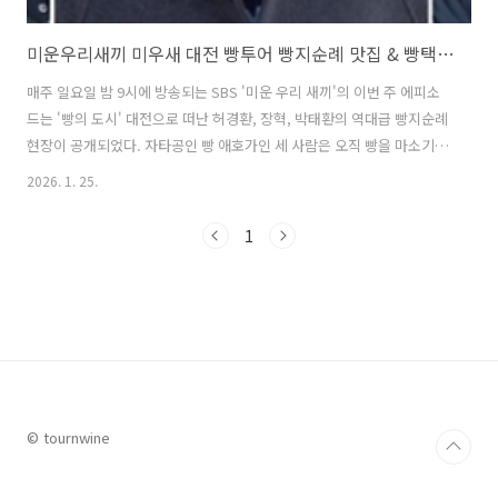
미운우리새끼 미우새 대전 빵투어 빵지순례 맛집 & 빵택시 총정리
매주 일요일 밤 9시에 방송되는 SBS '미운 우리 새끼'의 이번 주 에피소
드는 '빵의 도시' 대전으로 떠난 허경환, 장혁, 박태환의 역대급 빵지순례
현장이 공개되었다. 자타공인 빵 애호가인 세 사람은 오직 빵을 마소기
위해 대전에 집결했다. 특히 허경환은 대전에서만 만날 수 있는 희귀한
2026. 1. 25.
빵 투어 전문 가이드 즉 '빵택시'를 섭외해 비장의 무기를 선보였다. 빵택
시에는 빵순이, 빵돌이를 위한 맞춤형 웰컴 키트와 가이드만의 독점 꿀팁
1
이 마련되어 있어 멤버들을 놀라게 했다. 이들은 대전을 대표하는 전국 1
등 빵집과 일본풍 이색 베이커리, 그리고 최근 품절 대란을 일으키고 있
는 두바이 쫀득 쿠키 두쫀쿠 맛집을 방문하며 시청자의 관심을 끌었다.
이번 글에서는 미운우리새끼에서 허경환, 장혁, 박태환이 떠난 빵투..
© tournwine