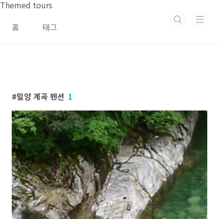
본문 바로가기
Themed tours
홈
태그
밀양 계곡 펜션
1