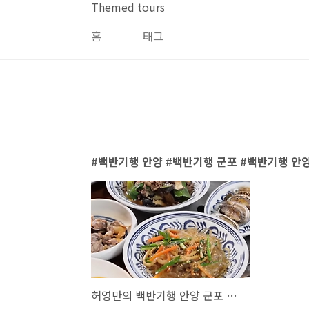
본문 바로가기
Themed tours
홈
태그
백반기행 안양 #백반기행 군포 #백반기행 안양
허영만의 백반기행 안양 군포 밥상 편 맛집 총정리