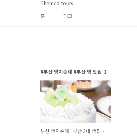
본문 바로가기
Themed tours
홈
태그
부산 빵지순례 #부산 빵 맛집
1
부산 빵지순례 : 부산 3대 빵집부터 요즘 핫한 빵 맛집까지