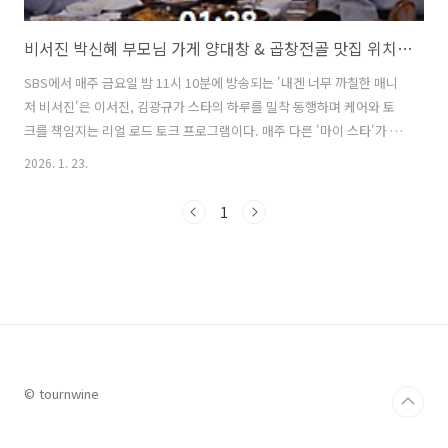
비서진 박신혜 부모님 가게 양대창 & 곱창전골 맛집 위치 및 방문팁
SBS에서 매주 금요일 밤 11시 10분에 방송되는 '내겐 너무 까칠한 매니
저 비서진'은 이서진, 김광규가 스타의 하루를 밀착 동행하며 케어와 토
크를 책임지는 리얼 로드 토크 프로그램이다. 매주 다른 '마이 스타'가 출
연하여 이서진과 김광규와 함께 시간을 같이 한다. 이번 주에 초청된 '마
2026. 1. 23.
이 스타'는 바로 배우 박신혜. 박신혜는 최근 tvN의 새로운 드라마 '언더
커버 미쓰홍'으로 돌아와 열연 중이다. 이번 비서진 박신혜 편에서는 원
1
래부터 친분이 있는 이서진과 박신혜의 케미가 돋보였는데, 이와 함께 박
신혜 부모님이 운영하는 양대창과 곱창전골 맛집에 대한 관심도 모여졌
다. 이번 글에서는 비서진 박신혜 편에서 박신혜와 이서진, 김광규가 함
께 식사를 즐겼던 박신혜 부모님이 운영하시는 양대창, 곱창전골 맛집
의..
© tournwine