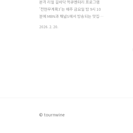
본격 리얼 길바닥 먹큐멘터리 프로그램
'전현무계획3'는 매주 금요일 밤 9시 10
분에 MBN과 채널S에서 방송되는 맛집 소
개 프로그램이다. 이번 주 전현무계획3의
2026. 2. 20.
진행자 전현무와 곽튜브가 떠난 곳은 경
기도의 포천으로, 이번 주에는 먹친구로
'장구의 신'이라 불리는 트로트 가수 박서
진과 함께 포천의 맛집을 탐방한다. 전현
무는 박서진을 전국 3대 탕수육 맛집으로
유명한 포천의 중국집으로 이끌어 탕수
육, 라조육, 간짜장, 짬뽕을 즐겼다. 이번
글에서는 전현무계획3 포천 편에서 전현
무, 곽튜브, 박서진이 함께 방문한 전국 3
대 탕수육 맛집으로 유명한 식당과 그 주
변에 함께 가볼 만한 곳을 자세히 알아본
다. 1. 전현무계획3 포천 탕수육 라조육
© tournwine
중국집 중식당 맛집은 어디?전현무계획3
포천 편에서 전현무, ..