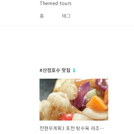
본문 바로가기
Themed tours
홈
태그
산정호수 맛집
1
전현무계획3 포천 탕수육 라조육 중국집 중식당 맛집 위치 및 여행팁