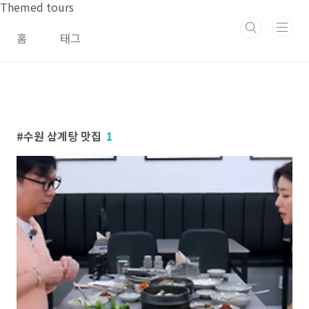
본문 바로가기
Themed tours
홈
태그
수원 삼계탕 맛집
1