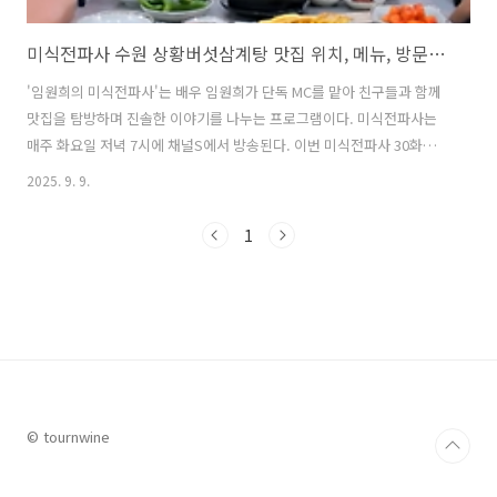
미식전파사 수원 상황버섯삼계탕 맛집 위치, 메뉴, 방문팁 총정리
'임원희의 미식전파사'는 배우 임원희가 단독 MC를 맡아 친구들과 함께
맛집을 탐방하며 진솔한 이야기를 나누는 프로그램이다. 미식전파사는
매주 화요일 저녁 7시에 채널S에서 방송된다. 이번 미식전파사 30화에
서는 맛집 탐방 친구로 배우 박한별이 초대되었다. 이번 방송에서 소개된
2025. 9. 9.
맛집 중 보양식으로 제격인 상황버섯삼계탕 식당에 소개되어 눈길을 끌
었는데, 이번 글에서는 이 수원에 위치한 상황버섯삼계탕 맛집의 위치,
1
메뉴, 방문팁에 대해 자세히 알아본다. 1. 미식전파사 수원 상황버섯삼계
탕 맛집은 어디?미식전파사에서 임원희와 박한별이 함께 방문한 수원의
상황버섯삼계탕 맛집은 '태백상황버섯삼계탕 수원 본점'이다. 이미 다른
방송에도 소개된 적이 있는 단독 건물 형태의 큰 규모의 넓고 쾌적한 식
당이다. 이 ..
© tournwine