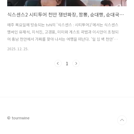
식스센스2 시티투어 천안 쟁반짜장, 짬뽕, 순대빵, 순대국밥빙수 맛집 위치 정보
매주 목요일에 방송되는 tvN의 '식스센스 : 시티투어2'에서는 식스센스
멤버인 유재석, 지석진, 고경표, 미미와 게스트 곽범과 이시안이 초청되
어 충남 천안에서 가짜를 찾아 나서는 여행을 떠난다. '일 십 백 천안'을
주제로 한 천안 투어에서는 천안을 대표하는 음식과 명소를 방문하며, 가
2025. 12. 25.
짜인 듯 진짜 같은 핫플레이스에서 가짜를 찾기 위해 고심하는 멤버들의
모습이 방송되며 큰 웃음을 자아냈다. 이번 글에서는 식스센스2 시티투
1
어 천안 편에서 소개된 이색 쟁반짜장과 짬뽕 맛집으로 소개된 이색 중식
당과 천안 병천 순대 거리에 위치한 순대빵과 순대국밥빙수를 판매하는
이색 베이커리 카페에 대해 자세히 알아본다. 1. 식스센스2 시티투어 천
안 이색 중식당 중국집 쟁반짜장, 짬뽕 맛집은 어디?식스센스2 시티투어
..
© tournwine