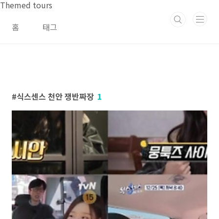
본문 바로가기
Themed tours
홈
태그
식스센스 천안 쟁반짜장
1