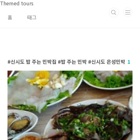
본문 바로가기
Themed tours
홈
태그
신시도 밥 주는 민박집 #밥 주는 민박 #신시도 은성민박
1