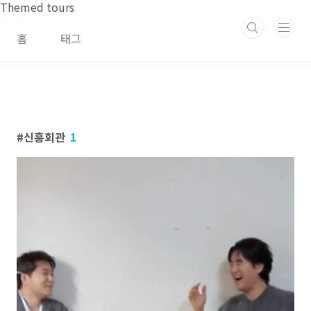
본문 바로가기
Themed tours
홈
태그
신흥회관
1