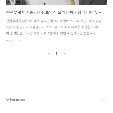
전현무계획 시즌3 광주 보양식 오리탕 메기탕 추어탕 맛집 feat. 신현준
전현무계획 시즌3은 매주 금요일 밤 9시 10분에 MBN과 채널S에서 방송
되는 리얼 길바닥 먹큐멘터리 프로그램으로 매주 새로운 맛집을 소개하
며 인기를 끌고 있는 예능 프로그램이다. 이번 주 진행자인 전현무와 곽
튜브가 향한 도시는 광주광역시. 이번 전현무계획3 광주 편에서는 '게미
2026. 5. 29.
진 맛을 찾아서!'라는 주제로 게미진 음식 탐방이 진행된다. '게미진
맛'은 전라도 사투리로 감칠맛, 고소하고 깊은 맛, 자꾸 손이 가는 맛 등
1
을 뜻하는 말로 '음식이 맛이 알차고 야무지며 감칠맛이 난다'는 의미로
사용된다고 한다. 이번 주 먹친구로는 신현준이 초대되어 전현무, 곽튜브
와 함께 광주의 보양식 맛집을 방문하여 눈길을 끌었다. 이번 글에서는
전현무계획 시즌3 광주 편에서 전현무, 곽튜브, 신현준이 함께 방문한 광
주 ..
© tournwine