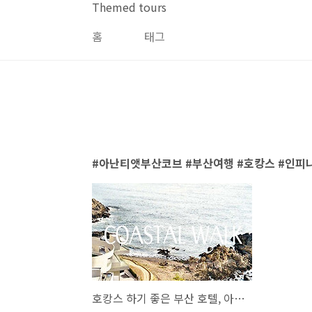
본문 바로가기
Themed tours
홈
태그
아난티앳부산코브 #부산여행 #호캉스 #인피
호캉스 하기 좋은 부산 호텔, 아난티 앳 부산 코브