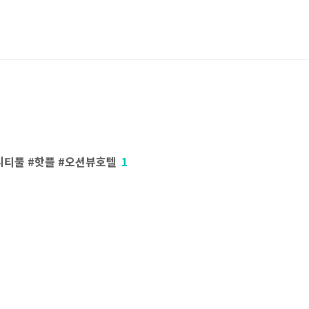
니티풀 #핫플 #오션뷰호텔
1