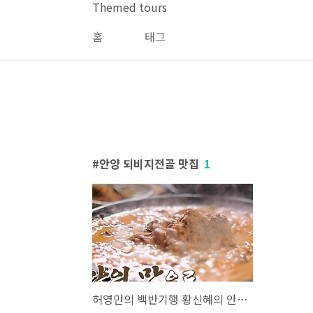
본문 바로가기
Themed tours
홈
태그
안양 되비지전골 맛집
1
허영만의 백반기행 황신혜의 안양 밥상 되비지전골 맛집 위치 및 방문팁