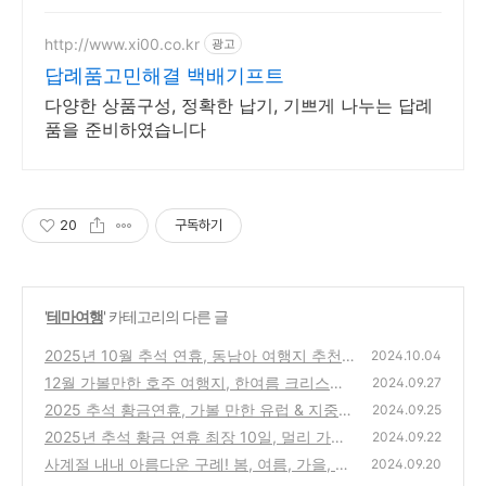
http://www.xi00.co.kr
광고
답례품고민해결 백배기프트
다양한 상품구성, 정확한 납기, 기쁘게 나누는 답례
품을 준비하였습니다
20
구독하기
'
테마여행
' 카테고리의 다른 글
2025년 10월 추석 연휴, 동남아 여행지 추천
2024.10.04
12월 가볼만한 호주 여행지, 한여름 크리스마
(0)
2024.09.27
스부터 숨겨진 자연까지
2025 추석 황금연휴, 가볼 만한 유럽 & 지중해
(0)
2024.09.25
패키지 여행 추천
2025년 추석 황금 연휴 최장 10일, 멀리 가볼
(0)
2024.09.22
만한 해외여행지 10곳
사계절 내내 아름다운 구례! 봄, 여름, 가을, 겨
(0)
2024.09.20