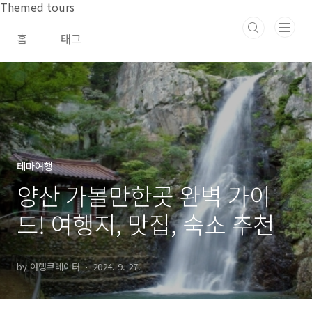
본문 바로가기
Themed tours
홈
태그
테마여행
양산 가볼만한곳 완벽 가이
드! 여행지, 맛집, 숙소 추천
by 여행큐레이터
2024. 9. 27.