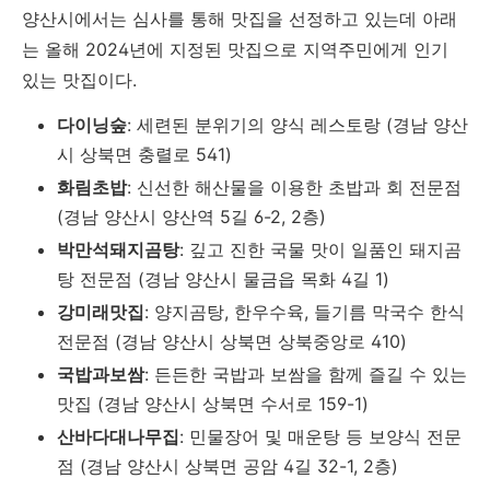
양산시에서는 심사를 통해 맛집을 선정하고 있는데 아래
는 올해 2024년에 지정된 맛집으로 지역주민에게 인기
있는 맛집이다.
다이닝숲
: 세련된 분위기의 양식 레스토랑 (경남 양산
시 상북면 충렬로 541)
화림초밥
: 신선한 해산물을 이용한 초밥과 회 전문점
(경남 양산시 양산역 5길 6-2, 2층)
박만석돼지곰탕
: 깊고 진한 국물 맛이 일품인 돼지곰
탕 전문점 (경남 양산시 물금읍 목화 4길 1)
강미래맛집
: 양지곰탕, 한우수육, 들기름 막국수 한식
전문점 (경남 양산시 상북면 상북중앙로 410)
국밥과보쌈
: 든든한 국밥과 보쌈을 함께 즐길 수 있는
맛집 (경남 양산시 상북면 수서로 159-1)
산바다대나무집
: 민물장어 및 매운탕 등 보양식 전문
점 (경남 양산시 상북면 공암 4길 32-1, 2층)