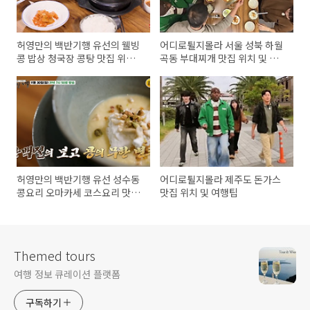
허영만의 백반기행 유선의 웰빙
어디로튈지몰라 서울 성북 하월
콩 밥상 청국장 콩탕 맛집 위치
곡동 부대찌개 맛집 위치 및 방
및 방문팁
문팁
허영만의 백반기행 유선 성수동
어디로튈지몰라 제주도 돈가스
콩요리 오마카세 코스요리 맛집
맛집 위치 및 여행팁
위치 및 방문팁
Themed tours
여행 정보 큐레이션 플랫폼
구독하기