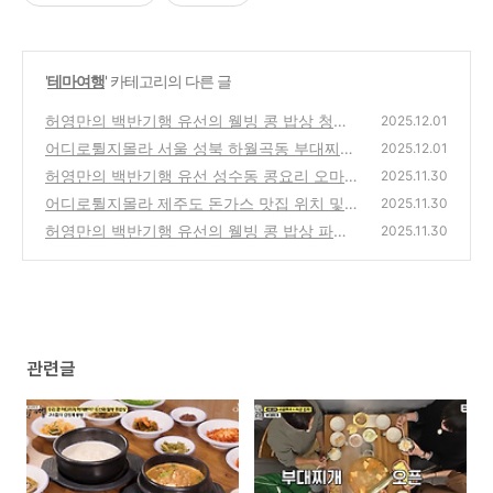
'
테마여행
' 카테고리의 다른 글
허영만의 백반기행 유선의 웰빙 콩 밥상 청국
2025.12.01
장 콩탕 맛집 위치 및 방문팁
어디로튈지몰라 서울 성북 하월곡동 부대찌개
(0)
2025.12.01
맛집 위치 및 방문팁
허영만의 백반기행 유선 성수동 콩요리 오마카
(0)
2025.11.30
세 코스요리 맛집 위치 및 방문팁
어디로튈지몰라 제주도 돈가스 맛집 위치 및
(0)
2025.11.30
여행팁
허영만의 백반기행 유선의 웰빙 콩 밥상 파주
(0)
2025.11.30
장단콩 손두부 맛집 위치 정보
(0)
관련글