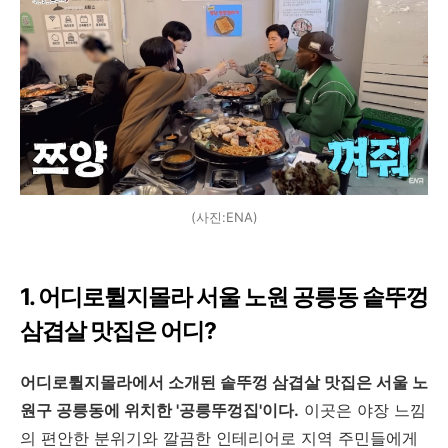
(사진:ENA)
1. 어디로튈지몰라 서울 노원 공릉동 솥뚜껑
삼겹살 맛집은 어디?
어디로튈지몰라에서 소개된 솥뚜껑 삼겹살 맛집은 서울 노
원구 공릉동에 위치한 '공릉뚜껑집'이다.
이곳은 야장 느낌
의 편안한 분위기와 깔끔한 인테리어로 지역 주민들에게