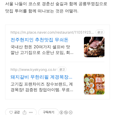
서울 나들이 코스로 경춘선 숲길과 함께 공릉뚜껑집으로
맛집 투어를 함께 떠나보는 것은 어떨까.
https://m.place.naver.com/restaurant/110519233
광고
4/
전주현지인 추천맛집 무쇠돈
국내산 한돈 20여가지 셀프바 맛
깔난 고기집으로 소문난 모임, 회
식하기 좋은곳
http://www.kyekyong.co.kr
광고
돼지갈비 무한리필 계경목장
무한리필, 무한만족!
고기집 프랜차이즈 장수브랜드, 계
경목장! 검증된 창업아이템. 무료
상담컨설팅.
공감
구독하기