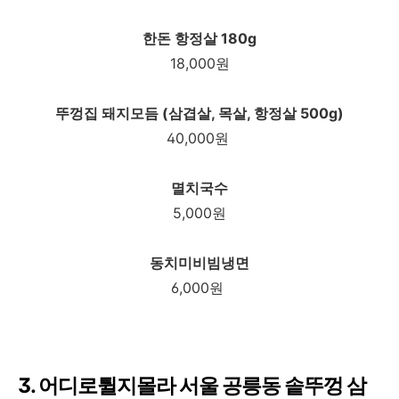
한돈 항정살 180g
18,000원
뚜껑집 돼지모듬 (삼겹살, 목살, 항정살 500g)
40,000원
멸치국수
5,000원
동치미비빔냉면
6,000원
3. 어디로튈지몰라 서울 공릉동 솥뚜껑 삼