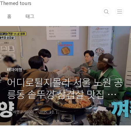
본문 바로가기
Themed tours
홈
태그
테마여행
어디로튈지몰라 서울 노원 공
릉동 솥뚜껑 삼겹살 맛집 위
치 및 방문팁
by 여행큐레이터
2025. 12. 1.