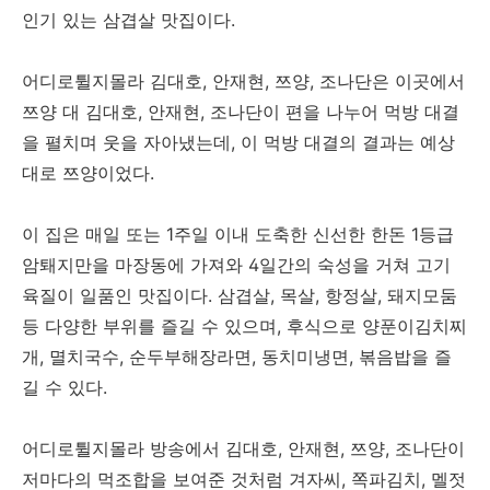
인기 있는 삼겹살 맛집이다.
어디로튈지몰라 김대호, 안재현, 쯔양, 조나단은 이곳에서
쯔양 대 김대호, 안재현, 조나단이 편을 나누어 먹방 대결
을 펼치며 웃을 자아냈는데, 이 먹방 대결의 결과는 예상
대로 쯔양이었다.
이 집은 매일 또는 1주일 이내 도축한 신선한 한돈 1등급
암퇘지만을 마장동에 가져와 4일간의 숙성을 거쳐 고기
육질이 일품인 맛집이다. 삼겹살, 목살, 항정살, 돼지모둠
등 다양한 부위를 즐길 수 있으며, 후식으로 양푼이김치찌
개, 멸치국수, 순두부해장라면, 동치미냉면, 볶음밥을 즐
길 수 있다.
어디로튈지몰라 방송에서 김대호, 안재현, 쯔양, 조나단이
저마다의 먹조합을 보여준 것처럼 겨자씨, 쪽파김치, 멜젓