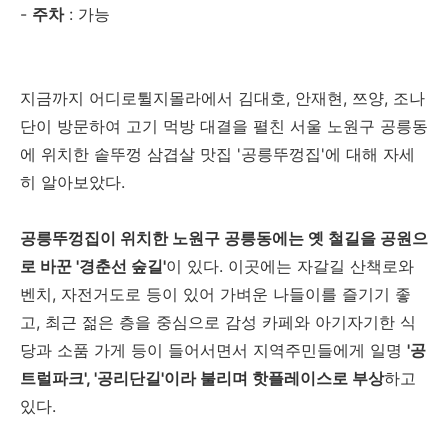
-
주차
: 가능
지금까지 어디로튈지몰라에서 김대호, 안재현, 쯔양, 조나
단이 방문하여 고기 먹방 대결을 펼친 서울 노원구 공릉동
에 위치한 솥뚜껑 삼겹살 맛집 '공릉뚜껑집'에 대해 자세
히 알아보았다.
공릉뚜껑집이 위치한 노원구 공릉동에는 옛 철길을 공원으
로 바꾼 '경춘선 숲길'
이 있다. 이곳에는 자갈길 산책로와
벤치, 자전거도로 등이 있어 가벼운 나들이를 즐기기 좋
고, 최근 젊은 층을 중심으로 감성 카페와 아기자기한 식
당과 소품 가게 등이 들어서면서 지역주민들에게 일명
'공
트럴파크', '공리단길'이라 불리며 핫플레이스로 부상
하고
있다.